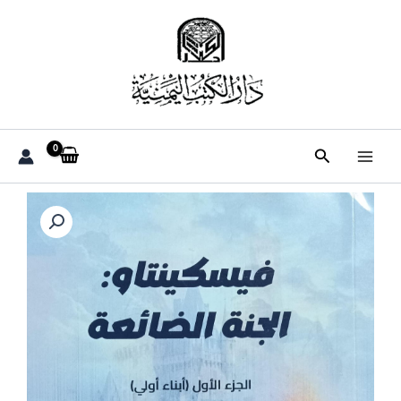
خطي
لى
لمحتوى
البحث
كمية
فيسكينتاو
:
الجنة
الضائعة
ج1
(حسين
محمد
المفلحي)