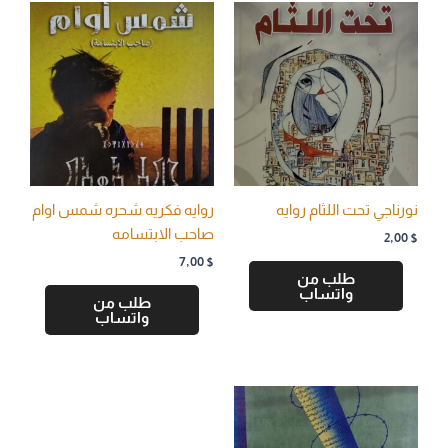
نورناجي تحت اللثام روايه
روايه فكريه شحره شمس اوام
صاحب الابتسامه
2,00
$
7,00
$
طلب من
واتساب
طلب من
واتساب