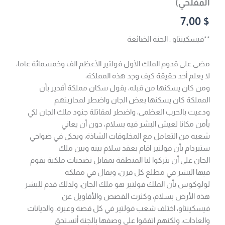
المفلحي)
7,00
$
**فيسكينتاو : الجنة الضائعة
مضى على قدوم الملك الأول فولتير الأعظم الف وخمسمائة عاما،
لا يعلم أحد حقيقة كيف وجد هذه المملكة،
ومن كان يسكنها من قبله، يقول سكان مملكة أقدير بأن
المملكة كان يسكنها بعض الجان واضطر لمحاربتهم
ودعيت بالحرب العظمى، واضطر لمقاتلة جنود ملك الجان لكي
يأمن مكانا لعيش البشر فيه بسلام، دون أن يعاني
شعبه من التعامل مع المخلوقات الشاذة، ويحكى في ضواحي
ستيردام بأن فولتير اقام بعقد سلام بينه وبين ملك
الجان على أن يتركوا لنا المنطقة بمقابل تضحيات ملكية يقوم
فيها البشر في مطلع كل قرن، ويقال في مملكة
لولوكوس بأن الملك فولتير هو ملك الجان، ولذلك قدم للبشر
هذه الأرض بسلام، وكثرت القصص والأقاويل عن
فيسكينتاو، اختلف شعب فولتير في كل قصة وعبرة. والديانات
والعادات، ولكنهم اتفقوا على وصفها بالجنة أتستحق