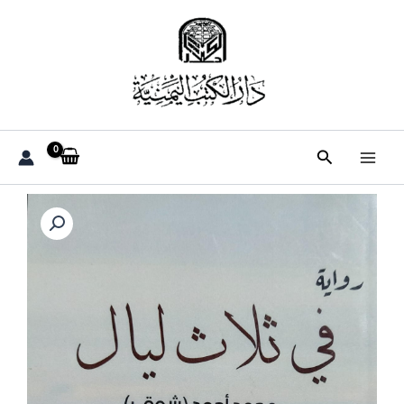
خطي
لى
لمحتوى
البحث
كمية
في
ثلاث
ليالي
رواية
(محمد
أحمد
""شوقي"")