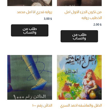
من تكون الجزء الاول امل
روايه قدري انا امل محمد
الخطيب روايه
3,00
$
2,00
$
طلب من
واتساب
طلب من
واتساب
الظل والعاشقه احمد السري
الخائن رقم ۱۰۰۰