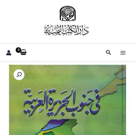
خطي
لى
لمحتوى
البحث
كمية
في
جنوب
الجزيره
العربيه