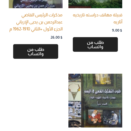
قبيلة مهاتف دراسته تاریخیه
مذكرات الرئيس القاضي
آثاریه
عبدالرحمن بن يحيى الإرياني
الجزء الأول +الثاني 1910-1962 م
9,00
$
26,00
$
طلب من
واتساب
طلب من
واتساب