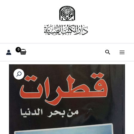
خطي
لى
لمحتوى
البحث
كمية
قطرات
من
بحر
الدنيا
حنان
عبد
الكريم
العلفي