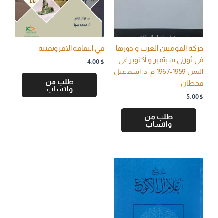
حركة القوميين العرب و دورها
في الثقافة الافرويمنية
في ثورتي سبتمبر و أكتوبر في
4,00
$
اليمن 1959-1967 م د. اسماعيل
طلب من
قحطان
واتساب
5,00
$
طلب من
واتساب