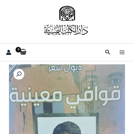
خطي
لى
لمحتوى
البحث
كمية
قوافي
معينية
ديوان
شعر(ابو
تاج
المحسني)