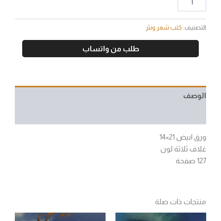
التصنيف:
كتب شعر ونثر
طلب من واتساب
الوصف
مراجعات (0)
ورق ابيض 21×14
غلاف ثلاثة لون
127 صفحة
منتجات ذات صلة