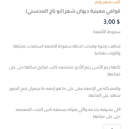
كتب شعر ونثر
قوافي معينية ديوان شعر(ابو تاج المحسني)
3,00
$
سقوط الأقنعة
شاهت وجوه وقبحت لحظة سقوط الاقنعه استنفذت تمثيلها
واتلونت بقناعيا
لكنها رغم الأسى رغم الأذى متصنعه كانت تمكيج شكلها حتى على
صناعها
والمشكله في الإمعة يبقى على ما هو إمعه ما يبصران قبح الصور
شاهد على الماعها
اللي يشوفه يخدعه واللي يقوله يسمعه ناس التجت للمعمعه
حتى على مياعها