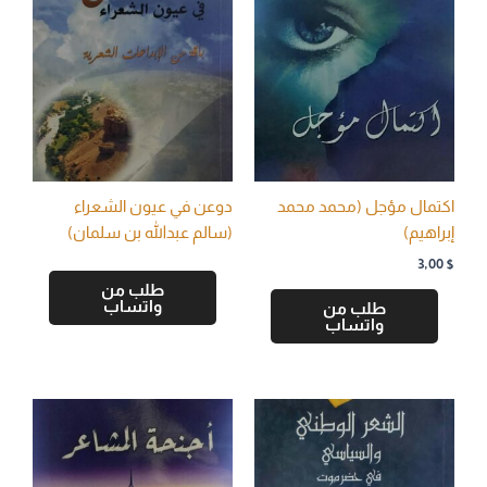
اكتمال مؤجل (محمد محمد
دوعن في عيون الشعراء
إبراهيم)
(سالم عبدالله بن سلمان)
3,00
$
طلب من
واتساب
طلب من
واتساب