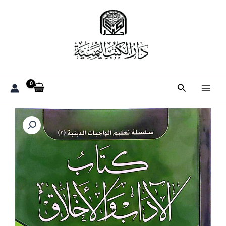
خطي
لى
لمحتوى
البحث
كمية
"كتاب
الآداب
والأخلاق"