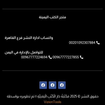
متجر الكتب اليمينة
واتساب ادارة النشر فرع القاهرة
00201092307884
للتواصل بالإدارة في اليمن
00967777224694
00967777227855
F
F
F
a
a
a
c
c
c
e
e
e
حقوق النشر © 2025 مَكْتَبَةُ دَار الْكُتُبِ الْيَمَنِيَّةِ || تم تطويره بواسطة
b
b
b
o
o
o
VizionTools