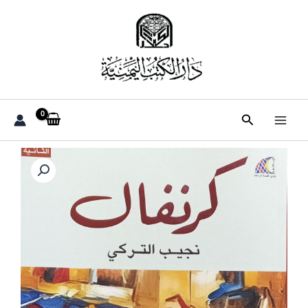
خطي
لى
لمحتوى
البحث
كمية
كــــــرنفـــال
مجموعة
قصصية
(نجيب
التركي)