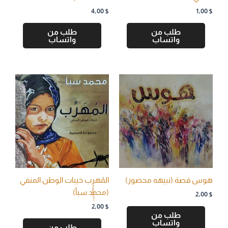
4,00
$
1,00
$
طلب من
طلب من
واتساب
واتساب
هوس قصة (نبيهه محضور)
المُهرٍٍٍٍٍِِِِِِب خيبات الوطن المنفي
(محمد سبأ)
2,00
$
2,00
$
طلب من
واتساب
طلب من