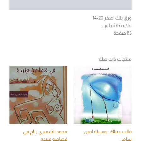
مراجعات (0)
ورق بلك اصفر 20×14
غلاف ثلاثة لون
83 صفحة
منتجات ذات صلة
قالت عيناك ـ وسيلة امين
محمد الشميري رياح في
سامي
قصاصه عنيده