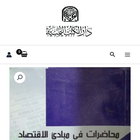
خطي
لى
لمحتوى
البحث
كمية
محاضرات
في
مبادئ
الاقتصاد
الجزئي
والكلي
ـ
الدكتور/
عبدالباري
أحمد
نعمان