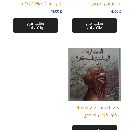
عبدالجليل العريقي
الجزءالثالث 1967-1972 م
11,00
$
4,00
$
طلب من
طلب من
واتساب
واتساب
الحضارات السامية المبكرة
الدكتور خزعل الماجدي