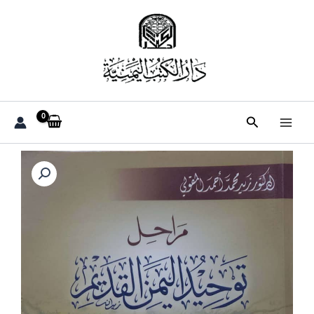
خطي
لى
لمحتوى
البحث
كمية
مراحل
توحيد
اليمن
القديمة
من
القرن
الأول
إلى
القرن
السادس
الميلادي