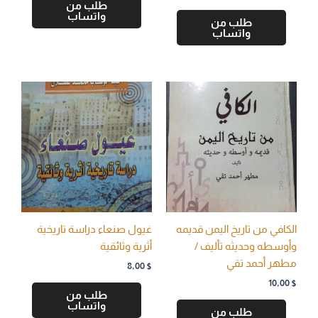
طلب من
واتساب
طلب من
واتساب
الكافي من تاريخ اليمن قديمه
غيول صنعاء دراسة تاريخية
وأوسطه وحديثه تأليف /
أثرية وثائقية
مطهر أحمد تقي
8,00
$
10,00
$
طلب من
واتساب
طلب من