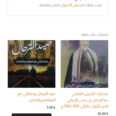
يجب عليك
تسجيل الدخول
لنشر مراجعة.
منتجات ذات صلة
مذكرات الرئيس القاضي
صيد الترحال وحكاياتي مع
عبدالرحمن بن يحيى الإرياني
العواصم والبلدان
الجزء الأول +الثاني 1910-1962 م
3,00
$
26,00
$