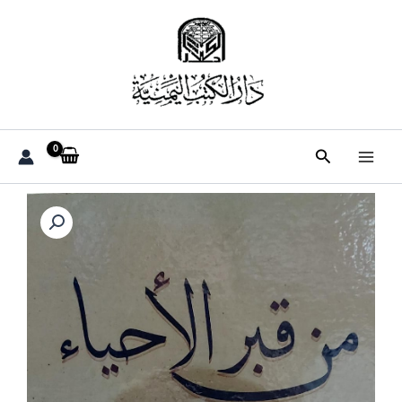
خطي
لى
لمحتوى
البحث
كمية
من
قبر
الأحياء
(عبدالرحيم
التويتي)