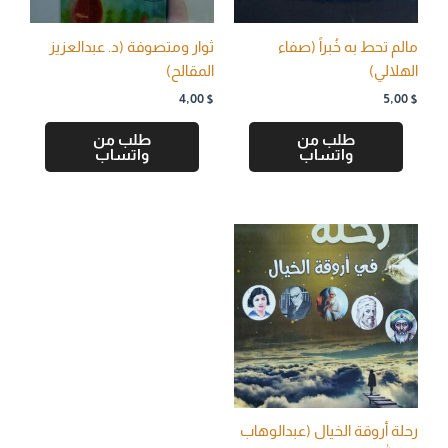
مالم تحط به خُبراً (صفاء
ثوار ومتصوفة (د. عبدالعزيز
الهلالي)
المقالح)
4,00
$
5,00
$
طلب من
طلب من
واتساب
واتساب
رحلة أروقة الخيال (عبدالوهاب