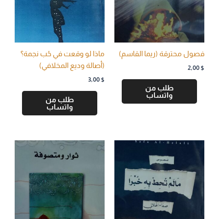
فصول محترقة (ريما القاسم)
ماذا لو وقعت في حُب نجمة؟
(أصالة وديع المخلافي)
2,00
$
3,00
$
طلب من
واتساب
طلب من
واتساب