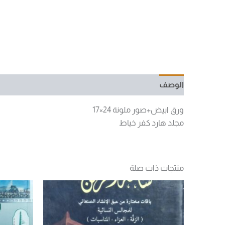
الوصف
مراجعات (0)
ورق ابيض+صور ملونة 24×17
مجلد هارد كفر خياط
منتجات ذات صلة