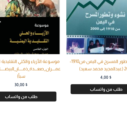
نشوء وتطور المسرح في اليمن من1910-
مد سعيد)
عمــــران_صعـــدة_ذمـــــار_البيضـــــ
سبأ)
4,00
$
30,00
$
طلب من واتساب
طلب من واتساب