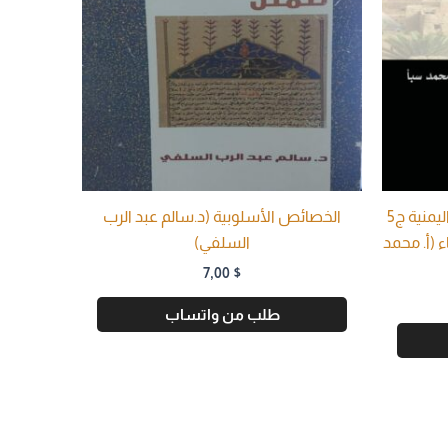
موسوعة الأزياء والحُلي التقليدية اليمنية ج5
الخصائص الأسلوبية (د.سالم عبد الرب
اء (أ. محمد
السلفي)
7,00
$
طلب من واتساب