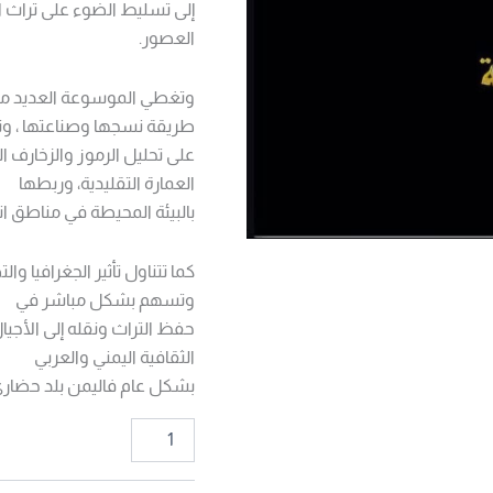
إلى تسليط الضوء على تراث الز
العصور.
وتغطي الموسوعة العديد من ال
طريقة نسجها وصناعتها ، و
على تحليل الرموز والزخارف ال
العمارة التقليدية، وربطها
بالبيئة المحيطة في مناطق ان
كما تتناول تأثير الجغرافيا و
وتسهم بشكل مباشر في
حفظ التراث ونقله إلى الأجيا
الثقافية اليمني والعربي
بشكل عام فاليمن بلد حضاري ع