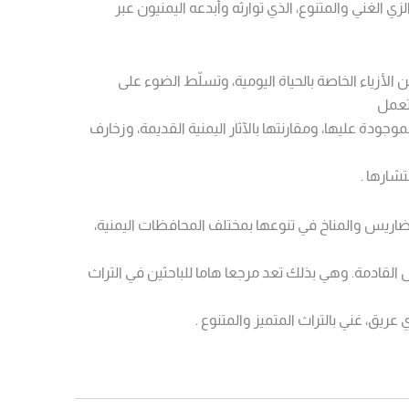
ي الغني والمتنوع، الذي توارثه وأبدعه اليمنيون عبر
أزياء الخاصة بالحياة اليومية، وتسلّط الضوء على
تعمل
موجودة عليها، ومقارنتها بالآثار اليمنية القديمة، وزخارف
تشارها .
التضاريس والمناخ في تنوعها بمختلف المحافظات اليمنية،
ل القادمة. وهي بذلك تعد مرجعا هاما للباحثين في التراث
ريق، غني بالتراث المتميز والمتنوع .