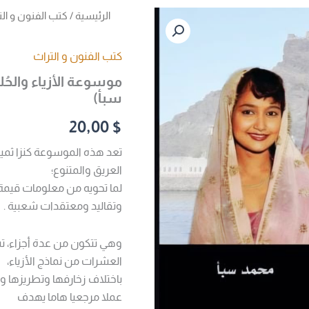
كمية
الرئيسية
/
كتب الفنون و الت
موسوعة
الأزياء
والحُلي
كتب الفنون و التراث
التقليدية
اليمنية
سبأ)
ج4
عـــــــــدن
20,00
$
(أ.محمد
سبأ)
تعد هذه الموسوعة كنزا ثمينا
العريق والمتنوع؛
لما تحويه من معلومات قيمة ع
وتقاليد ومعتقدات شعبية .
وهي تتكون من عدة أجزاء، ت
العشرات من نماذج الأزياء،
باختلاف زخارفها وتطريزها و
عملا مرجعيا هاما يهدف